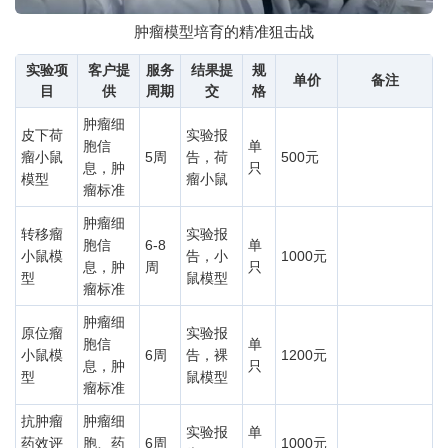
肿瘤模型培育的精准狙击战
实验项
客户提
服务
结果提
规
单价
备注
目
供
周期
交
格
肿瘤细
皮下荷
实验报
胞信
单
瘤小鼠
5周
告，荷
500元
息，肿
只
模型
瘤小鼠
瘤标准
肿瘤细
转移瘤
实验报
胞信
6-8
单
小鼠模
告，小
1000元
息，肿
周
只
型
鼠模型
瘤标准
肿瘤细
原位瘤
实验报
胞信
单
小鼠模
6周
告，裸
1200元
息，肿
只
型
鼠模型
瘤标准
抗肿瘤
肿瘤细
实验报
单
药效评
胞、药
6周
1000元