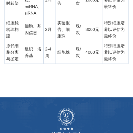
时转染
告
次
miRNA、
最终价
siRNA
细胞稳
实验报
特殊细胞培
细胞、基
珠/
转珠构
2月
告、细
8000元
养以评估为
因信息
次
建
胞珠
最终价
原代细
特殊细胞培
组织，培
2-4
珠/
胞分离
细胞株
4000元
养以评估为
养基
周
次
与鉴定
最终价