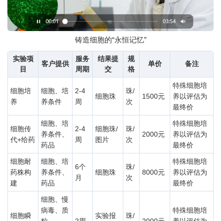
铸造细胞的“永恒记忆”
实验项
服务
结果提
规
客户提供
单价
备注
目
周期
交
格
特殊细胞培
细胞培
细胞、培
2-4
珠/
细胞珠
1500元
养以评估为
养
养条件
周
次
最终价
细胞、培
特殊细胞培
细胞传
2-4
细胞珠/
珠/
养条件、
2000元
养以评估为
代+给药
周
图片
次
药品
最终价
细胞耐
细胞、培
特殊细胞培
6个
珠/
药株构
养条件、
细胞珠
8000元
养以评估为
月
次
建
药品
最终价
细胞、慢
病毒、质
特殊细胞培
细胞瞬
实验报
珠/
粒、
2周
2000元
养以评估为