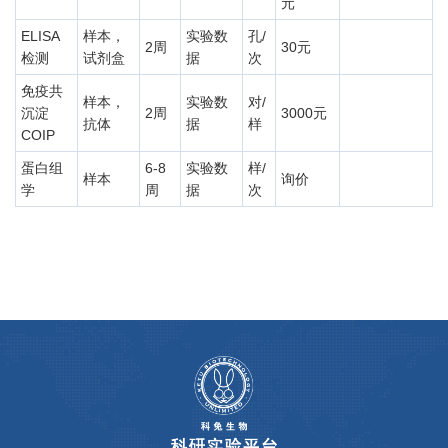
元
ELISA
样本，
实验数
孔/
2周
30元
检测
试剂盒
据
次
免疫共
样本，
实验数
对/
沉淀
2周
3000元
抗体
据
样
COIP
蛋白组
6-8
实验数
样/
样本
询价
学
周
据
次