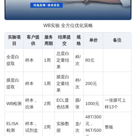
WB实验 全方位优化策略
实验项
客户提
服务
结果提
规
单价
备注
目
供
周期
交
格
总蛋白
全蛋白
样/
样本
1周
定量结
80元
提取
次
果
膜蛋白
膜蛋白
样/
样本
1周
定量结
200元
提取
次
果
样本，
ECL显
膜/
一张膜可上
WB检测
2周
1000元
抗体
色结果
张
样13个
48T/300
ELISA
样本，
实验数
盒/
元，
2周
整板
检测
试剂盒
据
次
96T/500