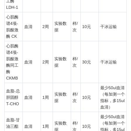
工酶
LDH-1
心肌酶
谱4项-
实验数
样/
血清
2周
10元
干冰运输
肌酸激
据
次
酶 CK
心肌酶
谱4项-
肌酸激
实验数
样/
血清
2周
30元
干冰运输
酶同工
据
次
酶
CKMB
最少50ul血清
血脂-总
实验数
样/
（每加测一个
胆固醇
血清
1周
10元
据
次
指标，多15ul
T-CHO
血清）
最少50ul血清
血脂-甘
实验数
样/
（每加测一个
油三酯
血清
1周
10元
据
次
指标，多15ul