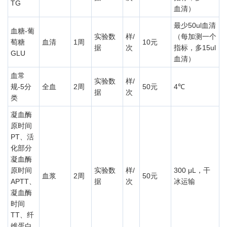
TG
血清）
最少50ul血清
血糖-葡
实验数
样/
（每加测一个
萄糖
血清
1周
10元
据
次
指标，多15ul
GLU
血清）
血常
实验数
样/
规-5分
全血
2周
50元
4℃
据
次
类
凝血酶
原时间
PT、活
化部分
凝血酶
原时间
实验数
样/
300 μL，干
血浆
2周
50元
APTT、
据
次
冰运输
凝血酶
时间
TT、纤
维蛋白