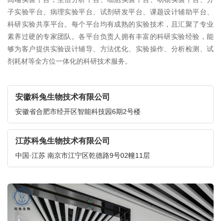
子实验平台、病理实验平台、试剂研发平台、课题设计辅助平台、
科研实验共享平台。每个平台均有成熟的实验技术，且汇聚了专业
素养过硬的专家团队。各平台负责人拥有丰富的科研实验经验，能
够为客户提供实验设计辅导、方法优化、实验操作、分析检测、试
剂耗材等全方位一体化的科研技术服务。
安徽科兔生物技术有限公司
安徽省合肥市经开区智能科技园6期2号楼
江苏科兔生物技术有限公司
中国·江苏 南京市江宁区乾德路9号02幢11层