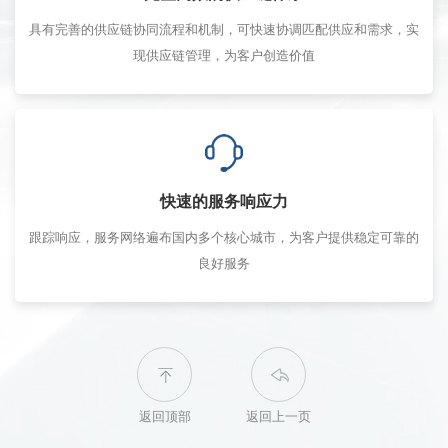
具有完善的供应链协同流程和机制，可快速协调匹配供应和需求，实
现供应链管理，为客户创造价值
快速的服务响应力
跟踪响应，服务网络遍布国内多个核心城市，为客户提供稳定可靠的
良好服务
返回顶部
返回上一页