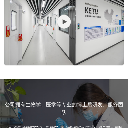
公司拥有生物学、医学等专业的博士后研发、服务团
队
为生命科学研究院校、科研院、生物医药公司等提供相关产品与服