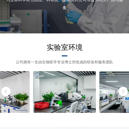
务
实验室环境
公司拥有一支由生物医学专业博士所组成的研发和服务团队